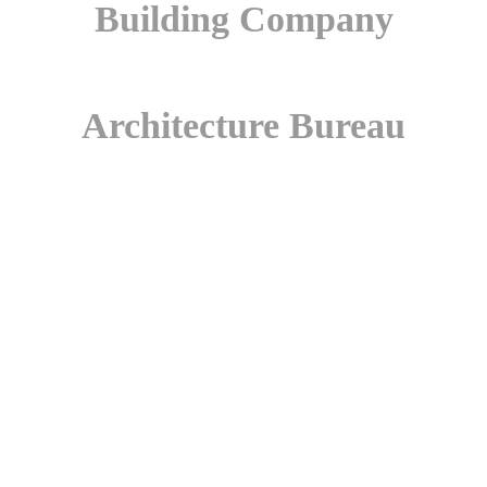
Building Company
Architecture Bureau
Have a project for us?
Mauris sed tellus quam. Suspendisse risus nulla, molestie
quis risus elementum, viverra viverra ipsum. Nulla aliquam
dolor turpis, auctor.