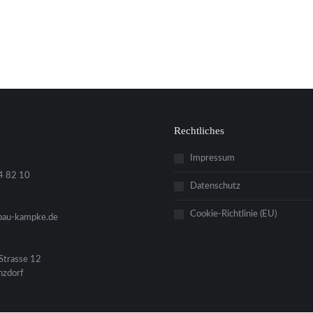
Rechtliches
Impressum
4 82 10
Datenschutz
Cookie-Richtlinie (EU)
bau-kampke.de
Strasse 12
zdorf