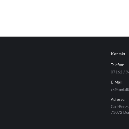
Kontakt
Telefon:
07162 / 9
E-Mail:
sk@metall
Adresse:
Carl-Benz-
73072 Don